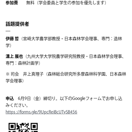
参加費
無料（学会委員と学生の参加を優先します）
話題提供
者
伊藤 哲
（宮崎大学農学部教授・日本森林学会理事、専門：造林
学）
溝上 展也
（九州大学大学院農学研究院教授・日本森林学会理事、
専門：森林計画学）
※ 司会 井上真理子（森林総合研究所多摩森林科学園、日本森林
学会理事）
申込
6月9日（金）締切り。以下のGoogleフォームでお申し込
みください。
https ://forms.gle/9UpcReiBcUTySB456