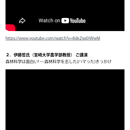
https://www.youtube.com/watch?v=8deZgx0jWwM
２．伊藤哲氏（宮崎大学農学部教授） ご講演
森林科学は面白い! —森林科学を志した(ハマった)きっかけ