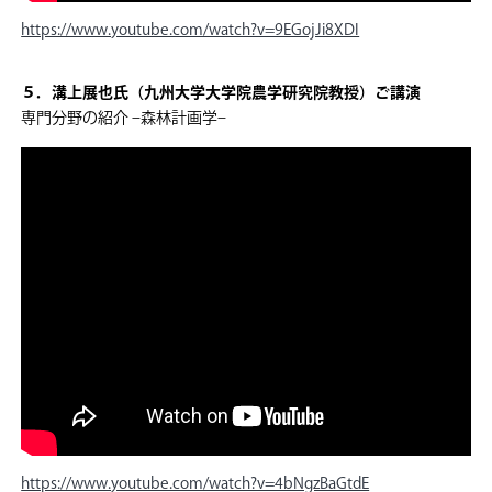
https://www.youtube.com/watch?v=9EGojJi8XDI
５．溝上展也氏（九州大学大学院農学研究院教授）ご講演
専門分野の紹介 –森林計画学–
https://www.youtube.com/watch?v=4bNgzBaGtdE