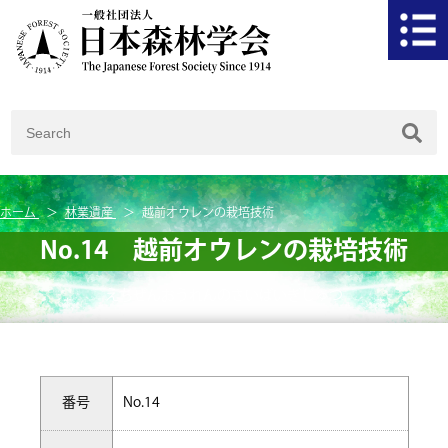
ホーム
林業遺産
越前オウレンの栽培技術
No.14 越前オウレンの栽培技術
えちぜんおうれんのさいばいぎじゅつ
番号
No.14