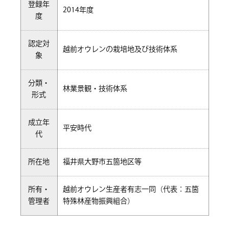
登録年
2014年度
度
認定対
越前オウレンの栽培地及び技術体系
象
分類・
林業景観・技術体系
形式
成立年
平安時代
代
所在地
福井県大野市五箇地区等
所有・
越前オウレン生産者有志一同（代表：五箇
管理者
特殊林産物振興組合）