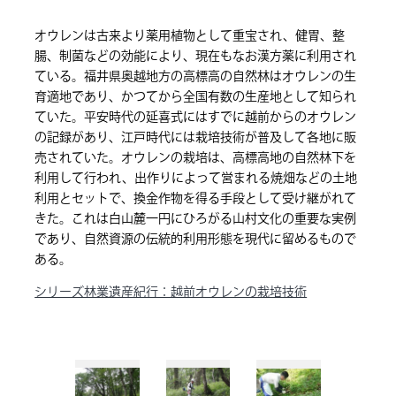
オウレンは古来より薬用植物として重宝され、健胃、整
腸、制菌などの効能により、現在もなお漢方薬に利用され
ている。福井県奥越地方の高標高の自然林はオウレンの生
育適地であり、かつてから全国有数の生産地として知られ
ていた。平安時代の延喜式にはすでに越前からのオウレン
の記録があり、江戸時代には栽培技術が普及して各地に販
売されていた。オウレンの栽培は、高標高地の自然林下を
利用して行われ、出作りによって営まれる焼畑などの土地
利用とセットで、換金作物を得る手段として受け継がれて
きた。これは白山麓一円にひろがる山村文化の重要な実例
であり、自然資源の伝統的利用形態を現代に留めるもので
ある。
シリーズ林業遺産紀行：越前オウレンの栽培技術