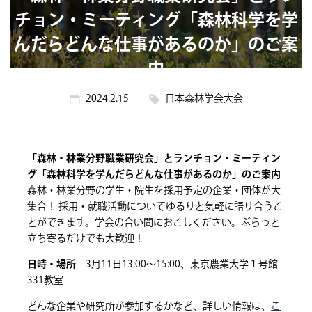
チョン・ミーティング「森林科学を学
んだらどんな仕事があるのか」のご案
内
2024.2.15
日本森林学会大会
「森林・林業分野職業研究会」とランチョン・ミーティン
グ「
森林科学を学んだらどんな仕事があるのか
」のご案内
森林・林業分野の学生・院生を採用予定の企業・団体が大
集合！ 採用・就職活動についてゆるりと気軽に語り合うこ
とができます。学会の合い間におこしください。ぶらっと
立ち寄るだけでも大歓迎！
日時・場所
3月11日13:00～15:00、東京農業大学１号館
331教室
どんな企業や研究所が参加するかなど、詳しい情報は、
こ