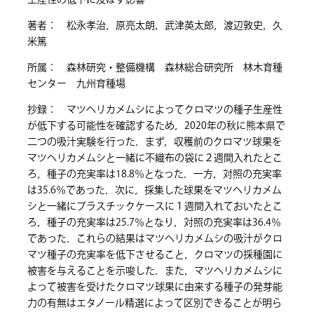
生産性の低下に及ぼす影響
著者： 松永孝治，原亮太朗，武津英太郎，渡辺敦史，久
米篤
所属： 森林研究・整備機構 森林総合研究所 林木育種
センター 九州育種場
抄録： マツヘリカメムシによってクロマツの種子生産性
が低下する可能性を確認するため，2020年の秋に熊本県で
二つの吸汁実験を行った．まず，収穫前のクロマツ球果を
マツヘリカメムシと一緒に不織布の袋に２週間入れたとこ
ろ，種子の充実率は18.8％となった．一方，対照の充実率
は35.6％であった．次に，採集した球果をマツヘリカメム
シと一緒にプラスチックケースに１週間入れておいたとこ
ろ，種子の充実率は25.7％となり，対照の充実率は36.4％
であった．これらの結果はマツヘリカメムシの吸汁がクロ
マツ種子の充実率を低下させること，クロマツの採種園に
被害を与えることを示唆した．また，マツヘリカメムシに
よって被害を受けたクロマツ球果に由来する種子の発芽能
力の有無はエタノール精選によって区別できることが明ら