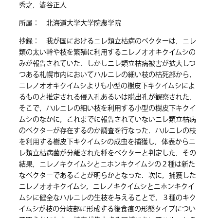
秀之，澁谷正人
所属： 北海道大学大学院農学院
抄録： 我が国におけるニレ類立枯病のベクターは，ニレ
類の太い幹や枝を繁殖に利用するニレノオオキクイムシの
みが報告されていた．しかしニレ類立枯病被害が拡大しつ
つある札幌市内においてハルニレの細い枝の枯死部から，
ニレノオオキクイムシよりも小型の樹皮下キクイムシによ
るものと推定される侵入孔あるいは脱出孔が観察された．
そこで，ハルニレの細い枝を利用する小型の樹皮下キクイ
ムシのなかに，これまでに報告されていないニレ類立枯病
のベクターが存在するのか調査を行なった．ハルニレの枝
を利用する樹皮下キクイムシの成虫を捕獲し，体表からニ
レ類立枯病菌が分離された種をベクターと判定した．その
結果，ニレノキクイムシとニホンキクイムシの２種は新た
なベクターであることが明らかとなった．次に，捕獲した
ニレノオオキクイムシ，ニレノキクイムシとニホンキクイ
ムシに健全なハルニレの生枝を与えることで，３種のキク
イムシが枝の分岐部に形成する後食痕の形態タイプについ