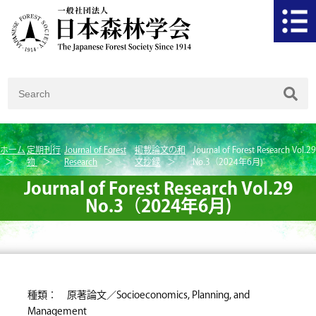
ホーム
定期刊行
Journal of Forest
掲載論文の和
Journal of Forest Research Vol.29
物
Research
文抄録
No.3（2024年6月)
Journal of Forest Research Vol.29
No.3（2024年6月)
種類： 原著論文／Socioeconomics, Planning, and
Management