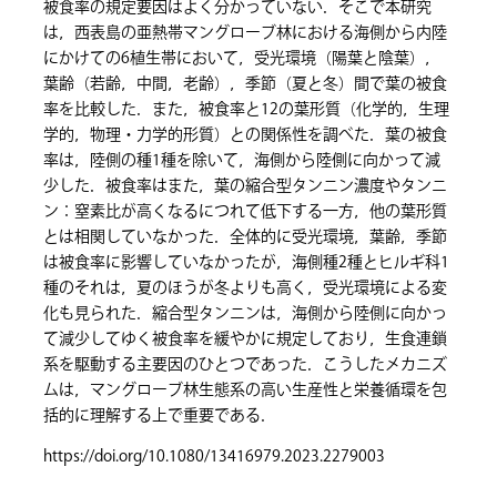
被食率の規定要因はよく分かっていない．そこで本研究
は，西表島の亜熱帯マングローブ林における海側から内陸
にかけての6植生帯において，受光環境（陽葉と陰葉），
葉齢（若齢，中間，老齢），季節（夏と冬）間で葉の被食
率を比較した．また，被食率と12の葉形質（化学的，生理
学的，物理・力学的形質）との関係性を調べた．葉の被食
率は，陸側の種1種を除いて，海側から陸側に向かって減
少した．被食率はまた，葉の縮合型タンニン濃度やタンニ
ン：窒素比が高くなるにつれて低下する一方，他の葉形質
とは相関していなかった．全体的に受光環境，葉齢，季節
は被食率に影響していなかったが，海側種2種とヒルギ科1
種のそれは，夏のほうが冬よりも高く，受光環境による変
化も見られた．縮合型タンニンは，海側から陸側に向かっ
て減少してゆく被食率を緩やかに規定しており，生食連鎖
系を駆動する主要因のひとつであった．こうしたメカニズ
ムは，マングローブ林生態系の高い生産性と栄養循環を包
括的に理解する上で重要である．
https://doi.org/10.1080/13416979.2023.2279003