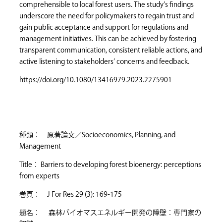
comprehensible to local forest users. The study’s findings
underscore the need for policymakers to regain trust and
gain public acceptance and support for regulations and
management initiatives. This can be achieved by fostering
transparent communication, consistent reliable actions, and
active listening to stakeholders’ concerns and feedback.
https://doi.org/10.1080/13416979.2023.2275901
種類： 原著論文／Socioeconomics, Planning, and
Management
Title： Barriers to developing forest bioenergy: perceptions
from experts
巻頁： J For Res 29 (3): 169-175
題名： 森林バイオマスエネルギー開発の障壁：専門家の