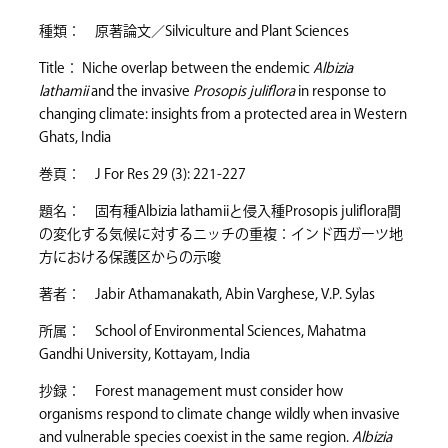
種類： 原著論文／Silviculture and Plant Sciences
Title： Niche overlap between the endemic
Albizia
lathamii
and the invasive
Prosopis juliflora
in response to
changing climate: insights from a protected area in Western
Ghats, India
巻頁： J For Res 29 (3): 221-227
題名： 固有種Albizia lathamiiと侵入種Prosopis juliflora間
の変化する気候に対するニッチの重複：インド西ガーツ地
方における保護区からの示唆
著者： Jabir Athamanakath, Abin Varghese, V.P. Sylas
所属： School of Environmental Sciences, Mahatma
Gandhi University, Kottayam, India
抄録： Forest management must consider how
organisms respond to climate change wildly when invasive
and vulnerable species coexist in the same region.
Albizia