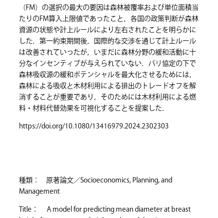
（FM）の選択の最大の要因は森林被覆率および単位面積当
たりのFM算入上限値であったこと，各国の政策判断が森林
資源の状態や計上ルールにより左右されたことを明らかに
した．第一約束期間後，国際的な交渉を通じて計上ルール
は改善されていったが，いまだに森林分野の緩和活動に十
分なインセンティブが与えられていない．パリ協定の下で
森林吸収源の緩和ポテンシャルを最大化させるためには，
森林による吸収と木材利用による排出のトレードオフを解
消することが重要であり，そのためには木材利用による燃
料・材料代替効果を可視化することを提案した．
https://doi.org/10.1080/13416979.2024.2302303
種類： 原著論文／Socioeconomics, Planning, and
Management
Title： A model for predicting mean diameter at breast