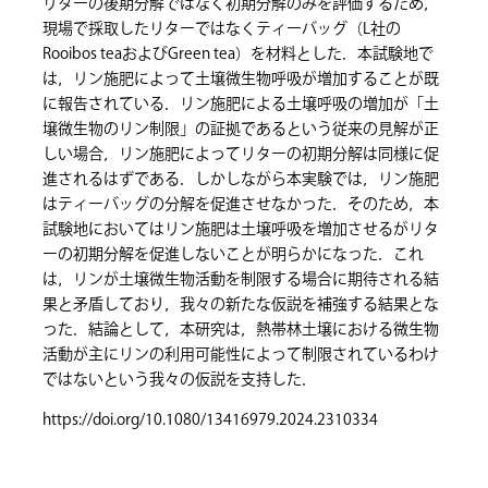
リターの後期分解ではなく初期分解のみを評価するため，
現場で採取したリターではなくティーバッグ（L社の
Rooibos teaおよびGreen tea）を材料とした．本試験地で
は，リン施肥によって土壌微生物呼吸が増加することが既
に報告されている．リン施肥による土壌呼吸の増加が「土
壌微生物のリン制限」の証拠であるという従来の見解が正
しい場合，リン施肥によってリターの初期分解は同様に促
進されるはずである．しかしながら本実験では，リン施肥
はティーバッグの分解を促進させなかった．そのため，本
試験地においてはリン施肥は土壌呼吸を増加させるがリタ
ーの初期分解を促進しないことが明らかになった．これ
は，リンが土壌微生物活動を制限する場合に期待される結
果と矛盾しており，我々の新たな仮説を補強する結果とな
った．結論として，本研究は，熱帯林土壌における微生物
活動が主にリンの利用可能性によって制限されているわけ
ではないという我々の仮説を支持した．
https://doi.org/10.1080/13416979.2024.2310334