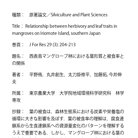
種類： 原著論文／Silviculture and Plant Sciences
Title： Relationship between herbivory and leaf traits in
mangroves on Iriomote Island, southern Japan
巻頁： J For Res 29 (3): 204-213
題名： 西表島マングローブ林における葉形質と被食率と
の関係
著者： 平野侑，丸井創生，太刀掛修平，加藤拓, 今井伸
夫
所属： 東京農業大学 大学院地域環境科学研究科 林学
専攻
抄録： 葉の被食は，森林生態系における炭素や栄養塩の
循環に大きな影響を及ぼす．葉の被食率の理解は，腐食連
鎖系から生食連鎖系への資源量変化のパターンを理解する
うえで重要である．しかし，マングローブ林における葉の