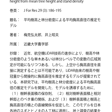
height from mean tree height and stand density
巻頁： J For Res 29 (3): 186-195
題名： 平均樹高と林分密度による平均胸高直径の推定モ
デル
著者： 梅見弘太郎，井上昭夫
所属： 近畿大学農学部
抄録： 近年，航空機LiDAR技術の進歩により，樹高や林
分密度のような単木あるいは林分レベルでの変数の広域測
定が可能になりつつある．しかし，上空から胸高直径を直
接に測定することは不可能であり，LiDAR由来の樹高や樹
冠量から間接的に胸高直径を推定するモデルが提案されて
いる．本研究では，平均樹高と林分密度による平均胸高直
径の推定モデルを開発した．モデルを誘導するために，
（１）樹幹表面積の保存則，（２）相対樹幹表面積と相対
幹距とのべき乗の関係，および（３）樹幹表面積と樹高と
胸高直径の積との直線関係を仮定した．このモデルを日本
各地のスギとヒノキの人工林に適用し，地上調査の結果を