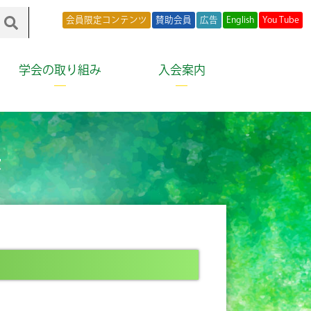
会員限定コンテンツ
賛助会員
広告
English
You Tube
学会の取り組み
入会案内
法